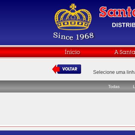
Selecione uma linha 
Todas
L