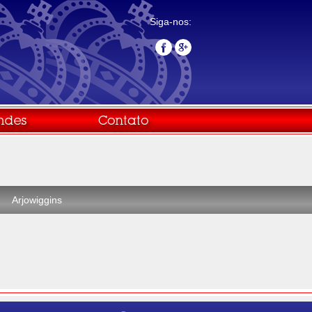
Siga-nos:
Arjowiggins